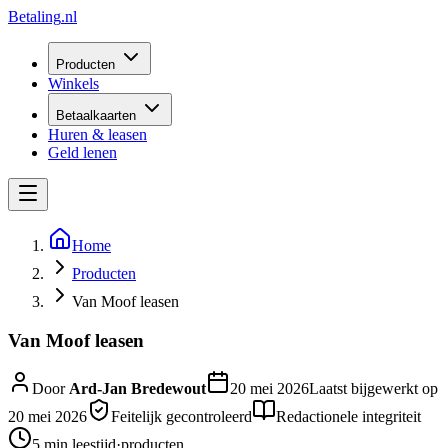
Betaling
.nl
Producten
Winkels
Betaalkaarten
Huren & leasen
Geld lenen
Home
Producten
Van Moof leasen
Van Moof leasen
Door
Ard-Jan Bredewout
20 mei 2026
Laatst bijgewerkt op
20 mei 2026
Feitelijk gecontroleerd
Redactionele integriteit
5 min
leestijd
·
producten