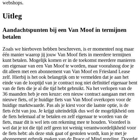
webshops.
Uitleg
Aandachtspunten bij een Van Moof in termijnen
betalen
Zoals we hierboven hebben beschreven, is er momenteel nog maar
één manier waarop jij jouw Van Moof fiets in meerdere termijnen
kunt betalen. Mogelijk komen er in de toekomst meerdere manieren
om eigenaar van een Van Moof te worden, maar vooralsnog doe je
dit alleen met een abonnement van Van Moof en Friesland Lease
zelf. Hierbij is het ook belangrijk om te vermelden dat je aan het
einde van de looptijd van je contract nog niet definitief eigenaar bent
van de fiets die je al die tijd hebt gebruikt. Na het verlopen van de
36 maanden heb je een keuze: een nieuw contract aangaan met een
nieuwe fiets, of je huidige fiets van Van Moof overkopen voor de
huidige marktwaarde. Pas als je kiest voor die laatste optie, is de
fiets écht van jou. Je krijgt uiteindelijk dus wel de mogelijkheid om
de fiets helemaal af te betalen en zelf eigenaar te worden van de
fiets, maar dit is wel iets om rekening mee te houden. Voordeel is
wel dat je tot die tijd zelf geen tot weinig verantwoordelijkheid voor
de fiets hebt: als deze stuk gaat of gestolen wordt, kun je met je
abonnement gebruik maken van de Peace of Mind regeling. Doordat