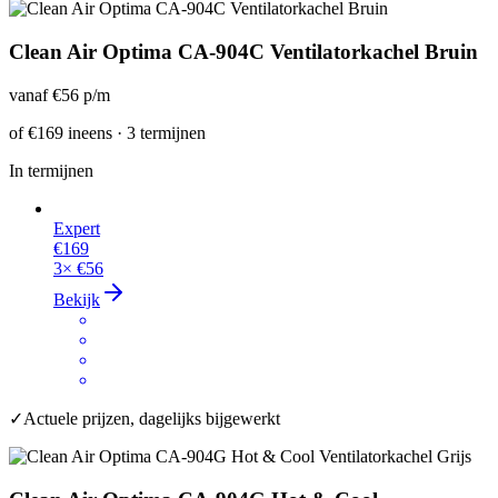
Clean Air Optima CA-904C Ventilatorkachel Bruin
vanaf
€56
p/m
of
€169
ineens · 3 termijnen
In termijnen
Expert
€169
3×
€56
Bekijk
✓
Actuele prijzen, dagelijks bijgewerkt