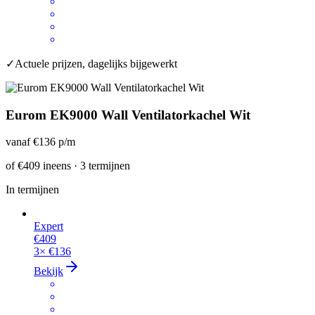
✓
Actuele prijzen, dagelijks bijgewerkt
Eurom EK9000 Wall Ventilatorkachel Wit
vanaf
€136
p/m
of
€409
ineens · 3 termijnen
In termijnen
Expert
€409
3×
€136
Bekijk