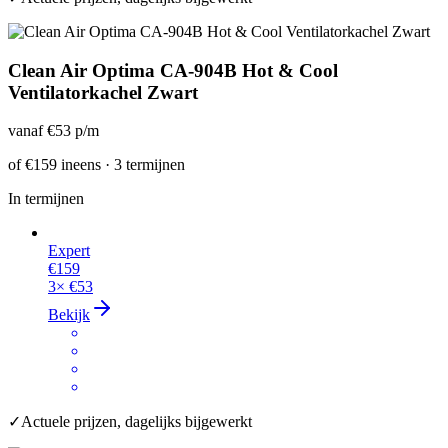
Clean Air Optima CA-904B Hot & Cool
Ventilatorkachel Zwart
vanaf
€53
p/m
of
€159
ineens · 3 termijnen
In termijnen
Expert
€159
3×
€53
Bekijk
✓
Actuele prijzen, dagelijks bijgewerkt