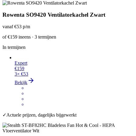
Rowenta SO9420 Ventilatorkachel Zwart
vanaf
€53
p/m
of
€159
ineens · 3 termijnen
In termijnen
Expert
€159
3×
€53
Bekijk
✓
Actuele prijzen, dagelijks bijgewerkt