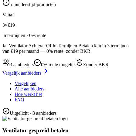
5 min
leestijd
·
producten
Vanaf
3×
€
19
in termijnen · 0% rente
Ja, Ventilator Achteraf Of In Termijnen Betalen kan in 3 termijnen
van €19 per maand — 0% rente, zonder BKR.
3
aanbieders
0% rente mogelijk
Zonder BKR
Vergelijk aanbieders
Vergelijken
Alle aanbieders
Hoe werkt het
FAQ
Uitgelicht
· 3 aanbieders
Ventilator gespreid betalen