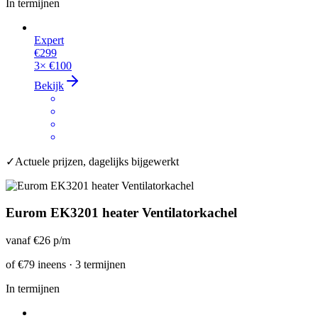
In termijnen
Expert
€299
3×
€100
Bekijk
✓
Actuele prijzen, dagelijks bijgewerkt
Eurom EK3201 heater Ventilatorkachel
vanaf
€26
p/m
of
€79
ineens · 3 termijnen
In termijnen