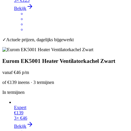
3×
€125
Bekijk
✓
Actuele prijzen, dagelijks bijgewerkt
Eurom EK5001 Heater Ventilatorkachel Zwart
vanaf
€46
p/m
of
€139
ineens · 3 termijnen
In termijnen
Expert
€139
3×
€46
Bekijk