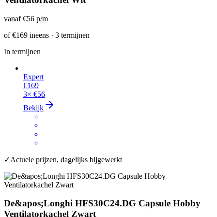
vanaf
€56
p/m
of
€169
ineens · 3 termijnen
In termijnen
Expert
€169
3×
€56
Bekijk
✓
Actuele prijzen, dagelijks bijgewerkt
De&apos;Longhi HFS30C24.DG Capsule Hobby
Ventilatorkachel Zwart