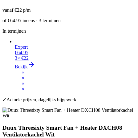
vanaf
€22
p/m
of
€64.95
ineens · 3 termijnen
In termijnen
Expert
€64.95
3×
€22
Bekijk
✓
Actuele prijzen, dagelijks bijgewerkt
Duux Threesixty Smart Fan + Heater DXCH08
Ventilatorkachel Wit