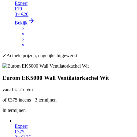
Expert
€79
3×
€26
Bekijk
✓
Actuele prijzen, dagelijks bijgewerkt
Eurom EK5000 Wall Ventilatorkachel Wit
vanaf
€125
p/m
of
€375
ineens · 3 termijnen
In termijnen
Expert
€375