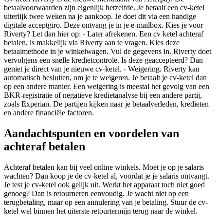
betaalvoorwaarden zijn eigenlijk hetzelfde. Je betaalt een cv-ketel
uiterlijk twee weken na je aankoop. Je doet dit via een handige
digitale acceptgiro. Deze ontvang je in je e-mailbox. Kies je voor
Riverty? Let dan hier op: - Later afrekenen. Een cv ketel achteraf
betalen, is makkelijk via Riverty aan te vragen. Kies deze
betaalmethode in je winkelwagen. Vul de gegevens in. Riverty doet
vervolgens een snelle kredietcontrole. Is deze geaccepteerd? Dan
geniet je direct van je nieuwe cv-ketel. - Weigering. Riverty kan
automatisch besluiten, om je te weigeren. Je betaalt je cv-ketel dan
op een andere manier. Een weigering is meestal het gevolg van een
BKR-registratie of negatieve kredietanalyse bij een andere partij,
zoals Experian. De partijen kijken naar je betaalverleden, kredieten
en andere financiële factoren.
Aandachtspunten en voordelen van
achteraf betalen
Achteraf betalen kan bij veel online winkels. Moet je op je salaris
wachten? Dan koop je de cv-ketel al, voordat je je salaris ontvangt.
Je test je cv-ketel ook gelijk uit. Werkt het apparaat toch niet goed
genoeg? Dan is retourneren eenvoudig. Je wacht niet op een
terugbetaling, maar op een annulering van je betaling. Stuur de cv-
ketel wel binnen het uiterste retourtermijn terug naar de winkel.