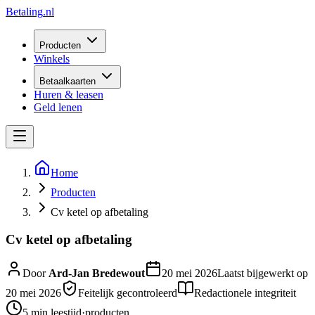
Betaling
.nl
Producten
Winkels
Betaalkaarten
Huren & leasen
Geld lenen
Home
Producten
Cv ketel op afbetaling
Cv ketel op afbetaling
Door
Ard-Jan Bredewout
20 mei 2026
Laatst bijgewerkt op
20 mei 2026
Feitelijk gecontroleerd
Redactionele integriteit
5 min
leestijd
·
producten