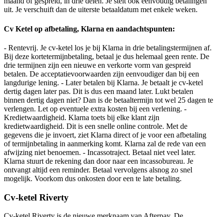
maand of gespreid, in drie delen. Je stelt ook eenvoudig betalingen
uit. Je verschuift dan de uiterste betaaldatum met enkele weken.
Cv Ketel op afbetaling, Klarna en aandachtspunten:
- Rentevrij. Je cv-ketel los je bij Klarna in drie betalingstermijnen af.
Bij deze kortetermijnbetaling, betaal je dus helemaal geen rente. De
drie termijnen zijn een nieuwe en verkorte vorm van gespreid
betalen. De acceptatievoorwaarden zijn eenvoudiger dan bij een
langdurige lening. - Later betalen bij Klarna. Je betaalt je cv-ketel
dertig dagen later pas. Dit is dus een maand later. Lukt betalen
binnen dertig dagen niet? Dan is de betaaltermijn tot wel 25 dagen te
verlengen. Let op eventuele extra kosten bij een verlening. -
Kredietwaardigheid. Klarna toets bij elke klant zijn
kredietwaardigheid. Dit is een snelle online controle. Met de
gegevens die je invoert, ziet Klarna direct of je voor een afbetaling
of termijnbetaling in aanmerking komt. Klarna zal de rede van een
afwijzing niet benoemen. - Incassotraject. Betaal niet veel later.
Klarna stuurt de rekening dan door naar een incassobureau. Je
ontvangt altijd een reminder. Betaal vervolgens alsnog zo snel
mogelijk. Voorkom dus onkosten door een te late betaling.
Cv-ketel Riverty
Cv-ketel Riverty is de nieuwe merknaam van Afterpay. De