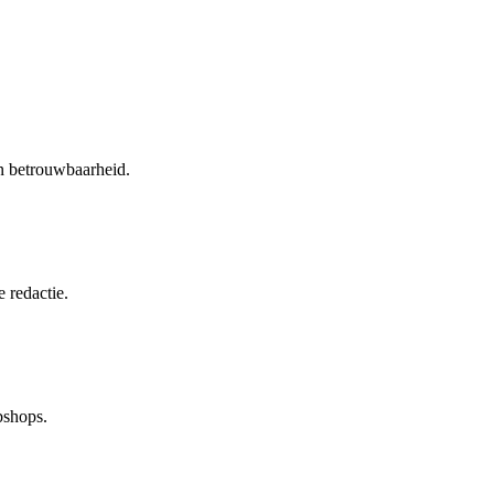
en betrouwbaarheid.
 redactie.
bshops.