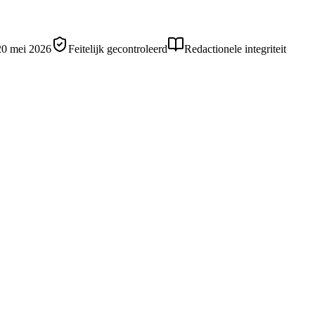
20 mei 2026
Feitelijk gecontroleerd
Redactionele integriteit