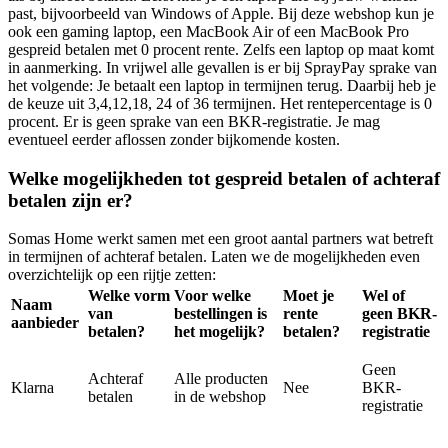
past, bijvoorbeeld van Windows of Apple. Bij deze webshop kun je
ook een gaming laptop, een MacBook Air of een MacBook Pro
gespreid betalen met 0 procent rente. Zelfs een laptop op maat komt
in aanmerking. In vrijwel alle gevallen is er bij SprayPay sprake van
het volgende: Je betaalt een laptop in termijnen terug. Daarbij heb je
de keuze uit 3,4,12,18, 24 of 36 termijnen. Het rentepercentage is 0
procent. Er is geen sprake van een BKR-registratie. Je mag
eventueel eerder aflossen zonder bijkomende kosten.
Welke mogelijkheden tot gespreid betalen of achteraf
betalen zijn er?
Somas Home werkt samen met een groot aantal partners wat betreft
in termijnen of achteraf betalen. Laten we de mogelijkheden even
overzichtelijk op een rijtje zetten:
Welke vorm
Voor welke
Moet je
Wel of
Naam
van
bestellingen is
rente
geen BKR-
aanbieder
betalen?
het mogelijk?
betalen?
registratie
Geen
Achteraf
Alle producten
Klarna
Nee
BKR-
betalen
in de webshop
registratie