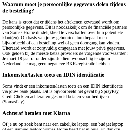
Waarom moet je persoonlijke gegevens delen tijdens
de bestelling?
De kans is groot dat er tijdens het afrekenen gevraagd wordt om
persoonlijke gegevens. Dit is noodzakelijk om de financiële partners
van Somas Home duidelijkheid te verschaffen over hun potentiële
klant(en). Op basis van jouw geboortedatum bepaalt men
bijvoorbeeld of een bestelling wel of geen doorgang kan vinden.
Uiteraard wordt er zorgvuldig omgegaan met jouw privé gegevens.
Ook gelden bij de meeste betaalproviders de volgende voorwaarden:
Je moet 18 jaar of ouder zijn. Je dient woonachtig te zijn in
Nederland. Je mag geen negatieve BKR-registratie hebben.
Inkomsten/lasten toets en IDIN identificatie
Soms vindt er een inkomsten/lasten toets en een IDIN identificatie
via jouw bank plaats. Dit is bijvoorbeeld het geval bij SprayPay,
CreditClick en achteraf en gespreid betalen voor bedrijven
(SomasPay).
Achteraf betalen met Klarna
Of je nu op zoek bent naar een zakelijke laptop, een budget laptop
of een gaming laptop: Somas Home heeft het in huis. En dankzij