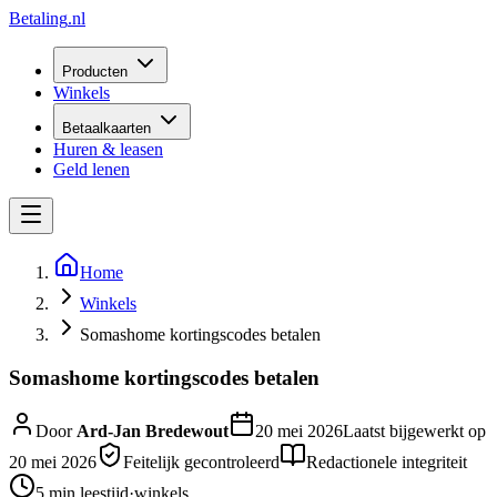
Betaling
.nl
Producten
Winkels
Betaalkaarten
Huren & leasen
Geld lenen
Home
Winkels
Somashome kortingscodes betalen
Somashome kortingscodes betalen
Door
Ard-Jan Bredewout
20 mei 2026
Laatst bijgewerkt op
20 mei 2026
Feitelijk gecontroleerd
Redactionele integriteit
5 min
leestijd
·
winkels