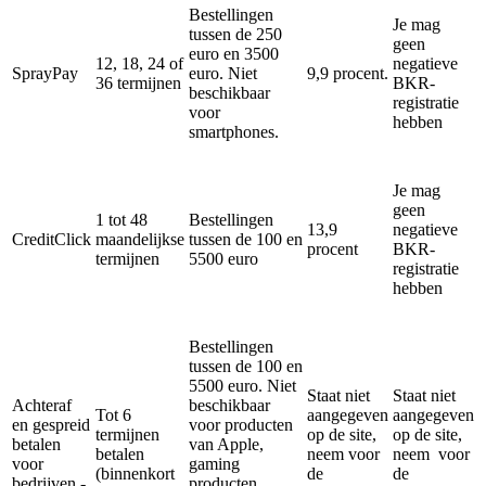
Bestellingen
Je mag
tussen de 250
geen
euro en 3500
12, 18, 24 of
negatieve
SprayPay
euro. Niet
9,9 procent.
36 termijnen
BKR-
beschikbaar
registratie
voor
hebben
smartphones.
Je mag
geen
1 tot 48
Bestellingen
13,9
negatieve
CreditClick
maandelijkse
tussen de 100 en
procent
BKR-
termijnen
5500 euro
registratie
hebben
Bestellingen
tussen de 100 en
5500 euro. Niet
Staat niet
Staat niet
Achteraf
beschikbaar
Tot 6
aangegeven
aangegeven
en gespreid
voor producten
termijnen
op de site,
op de site,
betalen
van Apple,
betalen
neem voor
neem voor
voor
gaming
(binnenkort
de
de
bedrijven -
producten,