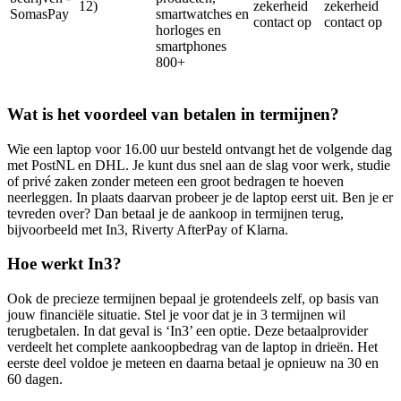
12)
zekerheid
zekerheid
SomasPay
smartwatches en
contact op
contact op
horloges en
smartphones
800+
Wat is het voordeel van betalen in termijnen?
Wie een laptop voor 16.00 uur besteld ontvangt het de volgende dag
met PostNL en DHL. Je kunt dus snel aan de slag voor werk, studie
of privé zaken zonder meteen een groot bedragen te hoeven
neerleggen. In plaats daarvan probeer je de laptop eerst uit. Ben je er
tevreden over? Dan betaal je de aankoop in termijnen terug,
bijvoorbeeld met In3, Riverty AfterPay of Klarna.
Hoe werkt In3?
Ook de precieze termijnen bepaal je grotendeels zelf, op basis van
jouw financiële situatie. Stel je voor dat je in 3 termijnen wil
terugbetalen. In dat geval is ‘In3’ een optie. Deze betaalprovider
verdeelt het complete aankoopbedrag van de laptop in drieën. Het
eerste deel voldoe je meteen en daarna betaal je opnieuw na 30 en
60 dagen.