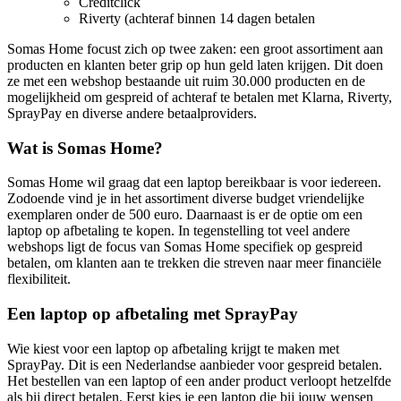
Creditclick
Riverty (achteraf binnen 14 dagen betalen
Somas Home focust zich op twee zaken: een groot assortiment aan
producten en klanten beter grip op hun geld laten krijgen. Dit doen
ze met een webshop bestaande uit ruim 30.000 producten en de
mogelijkheid om gespreid of achteraf te betalen met Klarna, Riverty,
SprayPay en diverse andere betaalproviders.
Wat is Somas Home?
Somas Home wil graag dat een laptop bereikbaar is voor iedereen.
Zodoende vind je in het assortiment diverse budget vriendelijke
exemplaren onder de 500 euro. Daarnaast is er de optie om een
laptop op afbetaling te kopen. In tegenstelling tot veel andere
webshops ligt de focus van Somas Home specifiek op gespreid
betalen, om klanten aan te trekken die streven naar meer financiële
flexibiliteit.
Een laptop op afbetaling met SprayPay
Wie kiest voor een laptop op afbetaling krijgt te maken met
SprayPay. Dit is een Nederlandse aanbieder voor gespreid betalen.
Het bestellen van een laptop of een ander product verloopt hetzelfde
als bij direct betalen. Eerst kies je een laptop die bij jouw wensen