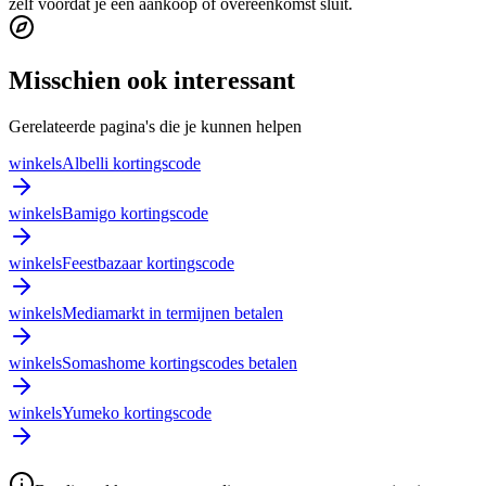
zelf voordat je een aankoop of overeenkomst sluit.
Misschien ook interessant
Gerelateerde pagina's die je kunnen helpen
winkels
Albelli kortingscode
winkels
Bamigo kortingscode
winkels
Feestbazaar kortingscode
winkels
Mediamarkt in termijnen betalen
winkels
Somashome kortingscodes betalen
winkels
Yumeko kortingscode