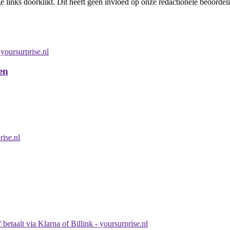
links doorklikt. Dit heeft geen invloed op onze redactionele beoordel
en