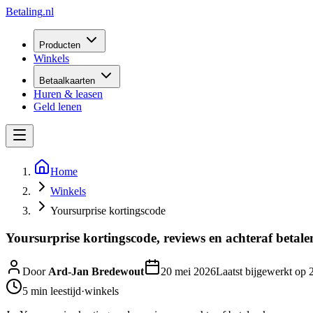
Betaling
.nl
Producten
Winkels
Betaalkaarten
Huren & leasen
Geld lenen
Home
Winkels
Yoursurprise kortingscode
Yoursurprise kortingscode, reviews en achteraf betale
Door
Ard-Jan Bredewout
20 mei 2026
Laatst bijgewerkt op
5 min
leestijd
·
winkels