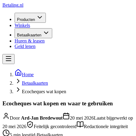
Betaling
.nl
Producten
Winkels
Betaalkaarten
Huren & leasen
Geld lenen
Home
Betaalkaarten
Ecocheques wat kopen
Ecocheques wat kopen en waar te gebruiken
Door
Ard-Jan Bredewout
20 mei 2026
Laatst bijgewerkt op
20 mei 2026
Feitelijk gecontroleerd
Redactionele integriteit
5 min
leestijd
·
Betaalkaarten