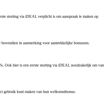
rste storting via iDEAL verplicht is om aanspraak te maken op
m je bovendien in aanmerking voor aantrekkelijke bonussen.
3%. Ook hier is een eerste storting via iDEAL noodzakelijk om van
direct gebruik kunt maken van hun welkomstbonus.