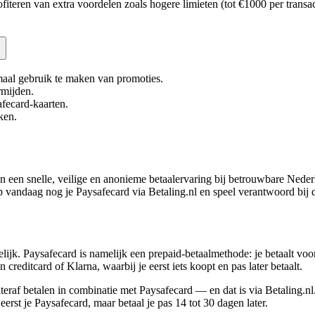
ofiteren van extra voordelen zoals hogere limieten (tot €1000 per trans
maal gebruik te maken van promoties.
rmijden.
fecard-kaarten.
ken.
n een snelle, veilige en anonieme betaalervaring bij betrouwbare Neder
 vandaag nog je Paysafecard via Betaling.nl en speel verantwoord bij 
elijk. Paysafecard is namelijk een prepaid-betaalmethode: je betaalt voo
creditcard of Klarna, waarbij je eerst iets koopt en pas later betaalt.
eraf betalen in combinatie met Paysafecard — en dat is via Betaling.n
rst je Paysafecard, maar betaal je pas 14 tot 30 dagen later.