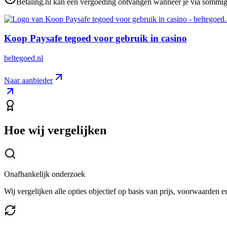
Betaling.nl kan een vergoeding ontvangen wanneer je via sommige 
Koop Paysafe tegoed voor gebruik in casino
beltegoed.nl
Naar aanbieder
Hoe wij vergelijken
Onafhankelijk onderzoek
Wij vergelijken alle opties objectief op basis van prijs, voorwaarden 