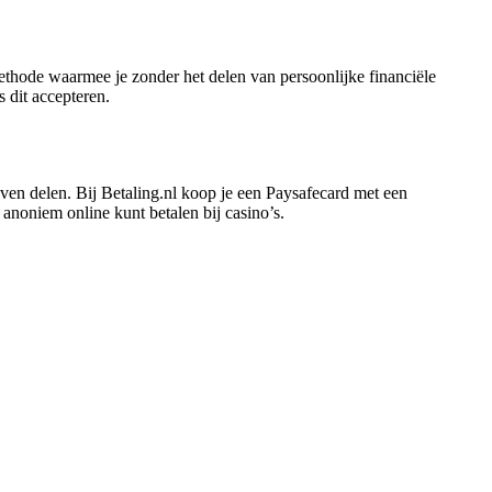
lmethode waarmee je zonder het delen van persoonlijke financiële
 dit accepteren.
even delen. Bij Betaling.nl koop je een Paysafecard met een
anoniem online kunt betalen bij casino’s.