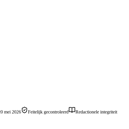
20 mei 2026
Feitelijk gecontroleerd
Redactionele integriteit