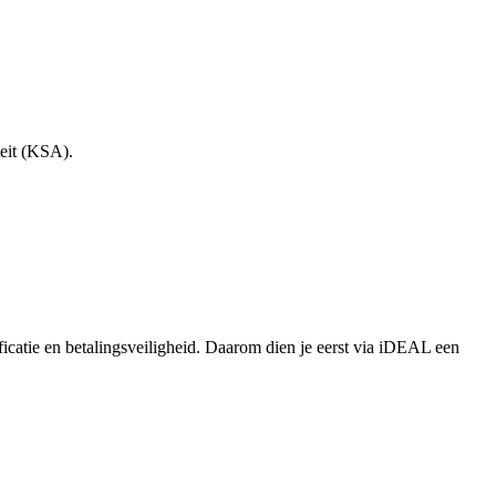
teit (KSA).
ficatie en betalingsveiligheid. Daarom dien je eerst via iDEAL een