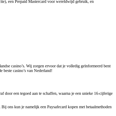
actie), een Prepaid Mastercard voor wereldwijd gebruik, en
landse casino’s. Wij zorgen ervoor dat je volledig geïnformeerd bent
de beste casino’s van Nederland!
raf door een tegoed aan te schaffen, waarna je een unieke 16-cijferige
l. Bij ons kun je namelijk een Paysafecard kopen met betaalmethoden