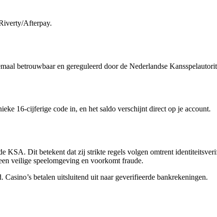
Riverty/Afterpay.
lemaal betrouwbaar en gereguleerd door de Nederlandse Kansspelautori
eke 16-cijferige code in, en het saldo verschijnt direct op je account.
 KSA. Dit betekent dat zij strikte regels volgen omtrent identiteitsveri
t een veilige speelomgeving en voorkomt fraude.
 Casino’s betalen uitsluitend uit naar geverifieerde bankrekeningen.