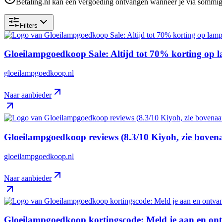
Betaling.nl kan een vergoeding ontvangen wanneer je via sommige 
Filters
Gloeilampgoedkoop Sale: Altijd tot 70% korting op 
gloeilampgoedkoop.nl
Naar aanbieder
Gloeilampgoedkoop reviews (8.3/10 Kiyoh, zie boven
gloeilampgoedkoop.nl
Naar aanbieder
Gloeilampgoedkoop kortingscode: Meld je aan en ontv