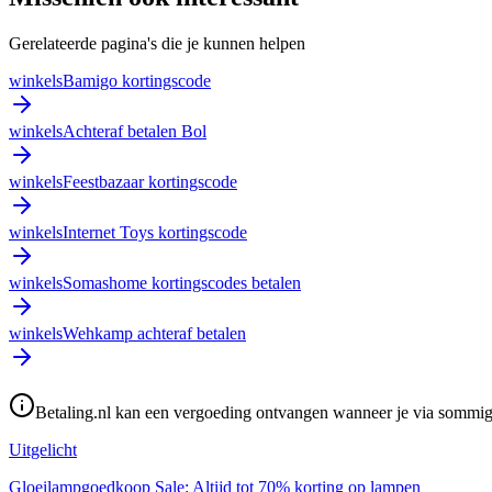
Gerelateerde pagina's die je kunnen helpen
winkels
Bamigo kortingscode
winkels
Achteraf betalen Bol
winkels
Feestbazaar kortingscode
winkels
Internet Toys kortingscode
winkels
Somashome kortingscodes betalen
winkels
Wehkamp achteraf betalen
Betaling.nl kan een vergoeding ontvangen wanneer je via sommige 
Uitgelicht
Gloeilampgoedkoop Sale: Altijd tot 70% korting op lampen