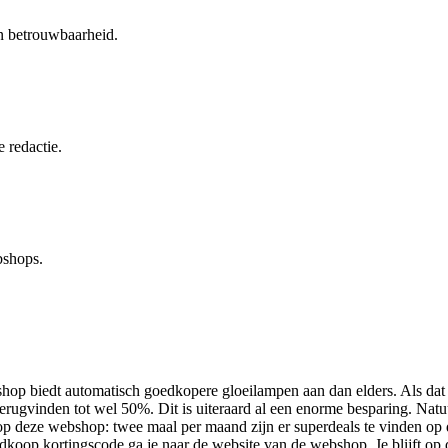
en betrouwbaarheid.
 redactie.
bshops.
op biedt automatisch goedkopere gloeilampen aan dan elders. Als dat n
terugvinden tot wel 50%. Dit is uiteraard al een enorme besparing. Natu
 op deze webshop: twee maal per maand zijn er superdeals te vinden op
dkoop kortingscode ga je naar de website van de webshop. Je blijft op 