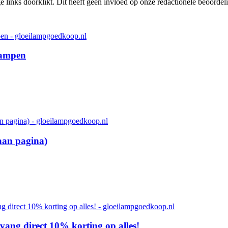
links doorklikt. Dit heeft geen invloed op onze redactionele beoordel
lampen
aan pagina)
ang direct 10% korting op alles!