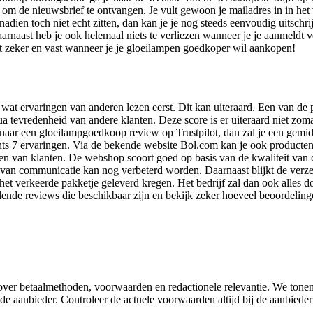
n om de nieuwsbrief te ontvangen. Je vult gewoon je mailadres in in het
nadien toch niet echt zitten, dan kan je je nog steeds eenvoudig uitschr
arnaast heb je ook helemaal niets te verliezen wanneer je je aanmeldt v
zeker en vast wanneer je je gloeilampen goedkoper wil aankopen!
wat ervaringen van anderen lezen eerst. Dit kan uiteraard. Een van de 
ua tevredenheid van andere klanten. Deze score is er uiteraard niet z
er naar een gloeilampgoedkoop review op Trustpilot, dan zal je een gemidd
lechts 7 ervaringen. Via de bekende website Bol.com kan je ook produc
n van klanten. De webshop scoort goed op basis van de kwaliteit van de 
 van communicatie kan nog verbeterd worden. Daarnaast blijkt de verze
het verkeerde pakketje geleverd kregen. Het bedrijf zal dan ook alles
ende reviews die beschikbaar zijn en bekijk zeker hoeveel beoordelinge
e over betaalmethoden, voorwaarden en redactionele relevantie. We tone
e aanbieder. Controleer de actuele voorwaarden altijd bij de aanbieder 