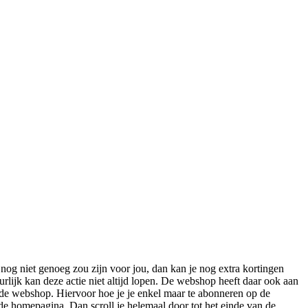
og niet genoeg zou zijn voor jou, dan kan je nog extra kortingen
urlijk kan deze actie niet altijd lopen. De webshop heeft daar ook aan
 de webshop. Hiervoor hoe je je enkel maar te abonneren op de
de homepagina. Dan scroll je helemaal door tot het einde van de