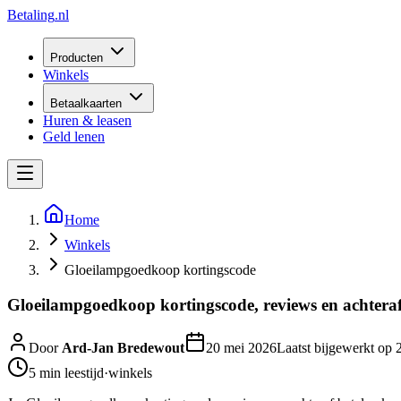
Betaling
.nl
Producten
Winkels
Betaalkaarten
Huren & leasen
Geld lenen
Home
Winkels
Gloeilampgoedkoop kortingscode
Gloeilampgoedkoop kortingscode, reviews en achteraf
Door
Ard-Jan Bredewout
20 mei 2026
Laatst bijgewerkt op
5 min
leestijd
·
winkels