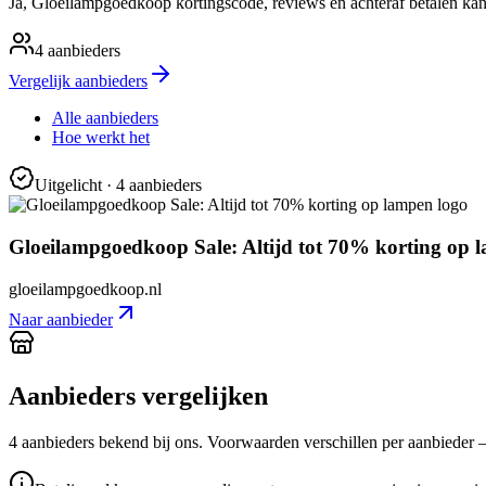
Ja, Gloeilampgoedkoop kortingscode, reviews en achteraf betalen kan
4
aanbieders
Vergelijk aanbieders
Alle aanbieders
Hoe werkt het
Uitgelicht
· 4 aanbieders
Gloeilampgoedkoop Sale: Altijd tot 70% korting op 
gloeilampgoedkoop.nl
Naar aanbieder
Aanbieders vergelijken
4
aanbieder
s
bekend bij ons. Voorwaarden verschillen per aanbieder — c