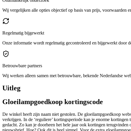
Onafhankelijk onderzoek
Wij vergelijken alle opties objectief op basis van prijs, voorwaarden 
Regelmatig bijgewerkt
Onze informatie wordt regelmatig gecontroleerd en bijgewerkt door de
Betrouwbare partners
Wij werken alleen samen met betrouwbare, bekende Nederlandse we
Uitleg
Gloeilampgoedkoop kortingscode
De winkel heeft zijn naam niet gestolen. De gloeilampgoedkoop websh
verkrijgen. In de ‘reguliere’ kortingsperiode kan je enorme kortingen 
gedacht. Zo kan je doorheen het hele jaar ook kortingen terugvinden
nieuwsbrief. Hoe? Ook dit is heel simpel. Voor de extra gloeilampgoe