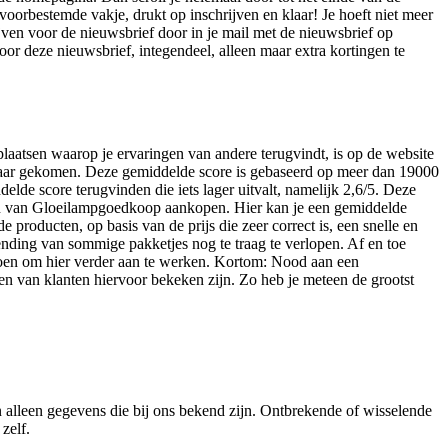
 voorbestemde vakje, drukt op inschrijven en klaar! Je hoeft niet meer
ijven voor de nieuwsbrief door in je mail met de nieuwsbrief op
oor deze nieuwsbrief, integendeel, alleen maar extra kortingen te
plaatsen waarop je ervaringen van andere terugvindt, is op de website
omaar gekomen. Deze gemiddelde score is gebaseerd op meer dan 19000
elde score terugvinden die iets lager uitvalt, namelijk 2,6/5. Deze
ten van Gloeilampgoedkoop aankopen. Hier kan je een gemiddelde
producten, op basis van de prijs die zeer correct is, een snelle en
nding van sommige pakketjes nog te traag te verlopen. Af en toe
 doen om hier verder aan te werken. Kortom: Nood aan een
n van klanten hiervoor bekeken zijn. Zo heb je meteen de grootst
n alleen gegevens die bij ons bekend zijn. Ontbrekende of wisselende
zelf.