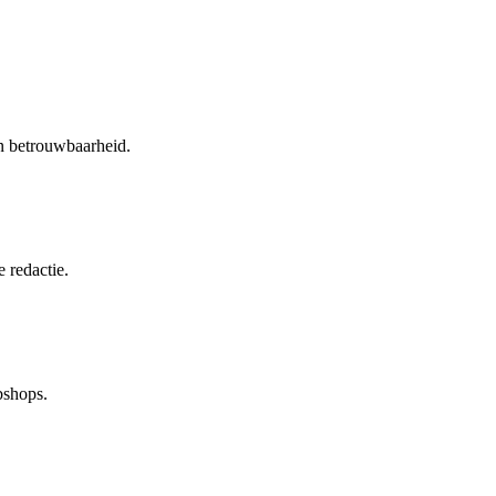
en betrouwbaarheid.
 redactie.
bshops.