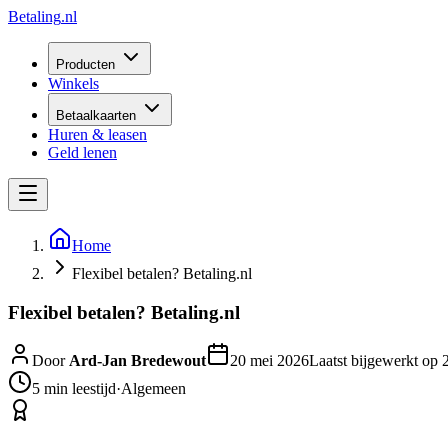
Betaling
.nl
Producten
Winkels
Betaalkaarten
Huren & leasen
Geld lenen
Home
Flexibel betalen? Betaling.nl
Flexibel betalen? Betaling.nl
Door
Ard-Jan Bredewout
20 mei 2026
Laatst bijgewerkt op
5 min
leestijd
·
Algemeen